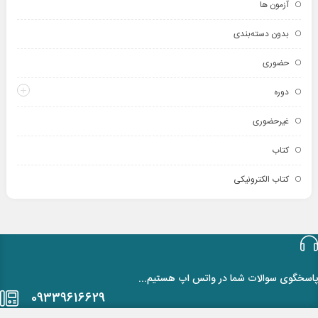
آزمون ها
بدون دسته‌بندی
حضوری
دوره
غیرحضوری
کتاب
کتاب الکترونیکی
پاسخگوی سوالات شما در واتس اپ هستیم...
09339616629