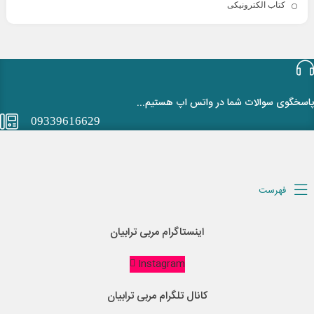
کتاب الکترونیکی
پاسخگوی سوالات شما در واتس اپ هستیم...
09339616629
فهرست
اینستاگرام مربی ترابیان
Instagram
کانال تلگرام مربی ترابیان