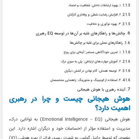
۱. بهبود ارتباطات داخلی: شفافیت و اعتماد
۲. افزایش رضایت شغلی و وفاداری کارکنان
۳. بهبود نوآوری و خلاقیت
چالش‌ها و راهکارهای غلبه بر آن‌ها در توسعه EQ رهبری
راهکارهای عملی برای غلبه بر چالش‌ها
۱. تمرین خودآگاهی مستمر: آینه‌ای برای روح
۲. آموزش مهارت‌های ارتباطی: پلی به سوی درک
۳. توسعه همدلی: گام نهادن در کفش دیگران
۴. استفاده از کوچینگ و منتورینگ: راهنمایی متخصصان
آینده رهبری با هوش هیجانی
هوش هیجانی چیست و چرا در رهبری
اهمیت دارد؟
هوش هیجانی (Emotional Intelligence – EQ) به توانایی درک،
مدیریت و استفاده مؤثر از احساسات خود و دیگران اشاره دارد. این
مفهوم، که توسط دانیل گولمن به شهرت رسید، فراتر از بهره هوشی (IQ)