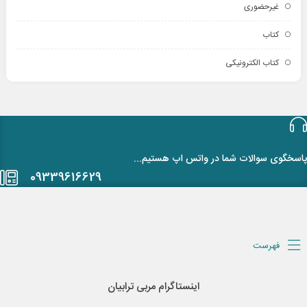
غیرحضوری
کتاب
کتاب الکترونیکی
پاسخگوی سوالات شما در واتس اپ هستیم...
09339616629
فهرست
اینستاگرام مربی ترابیان