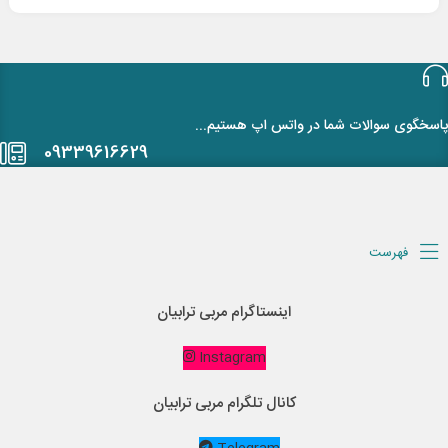
پاسخگوی سوالات شما در واتس اپ هستیم...
09339616629
فهرست
اینستاگرام مربی ترابیان
Instagram
کانال تلگرام مربی ترابیان